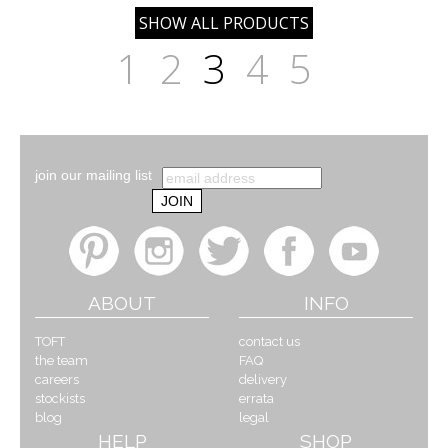
1
2
3
4
5
join our mailing list
ABOUT
INFO
TOFT
contact us
the team
FAQ
careers
delivery
stockists
errata
blog
legal
HELP
SHOP